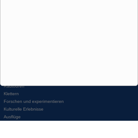
HaferLandHaus
Umgebung
Panoramabilder
Umgebung
Die Umgebung von Wieck
Essen und Trinken / Einkauf
Urlaub mit dem Hund
Kite-Surfen / Windsurfen
Segeln / Bootstouren
Baden
Radtouren
Klettern
Forschen und experimentieren
Kulturelle Erlebnisse
Ausflüge
Information
Impressum